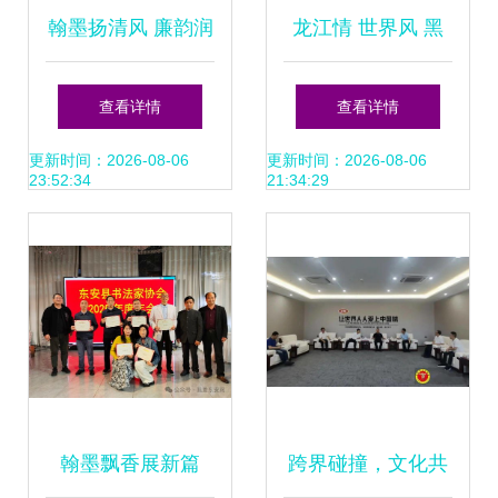
翰墨扬清风 廉韵润
龙江情 世界风 黑
初心——运城师范
龙江省中外文化交
查看详情
查看详情
高等专科学校组织
流中心赋能高校文
更新时间：2026-08-06
更新时间：2026-08-06
23:52:34
21:34:29
参观廉洁文化艺术
化艺术交流
作品展暨交流活动
侧记
翰墨飘香展新篇
跨界碰撞，文化共