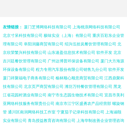
友情链接：
厦门芝博网络科技有限公司
上海桃浪网络科技有限公司
北京寸呆科技有限公司
极味实业（上海）有限公司
重庆百彩东企业管
理有限公司
阜阳润藤商贸有限公司
绍兴伍拾岚餐饮管理有限公司
北
京欣荣繁兴科技有限公司
山东速盈信息技术有限公司
软件开发
北京
吉川廷餐饮管理有限公司
广州达博普环保设备有限公司
厦门大方海源
环保设备有限公司
程力专用汽车股份有限公司销售九分公司
软件开发
厦门祥聚福电子商务有限公司
榆林顺心顺意商贸有限公司
江西鼎聚科
技有限公司
北京页严商贸有限公司
潍坊万特餐饮管理有限公司
黑龙
江省花园村酒业有限公司
南宁市生态园生物技术有限公司
宜昌市美利
亚网络科技服务有限责任公司
南京市江宁区盛勇农产品经营部
螺旋钢
管
通川区南润网络科技工作室
宁夏茄子记录科技有限公司
上海涵颐
实业有限公司
青岛授益教育咨询有限公司
上海华制改善企业管理咨询