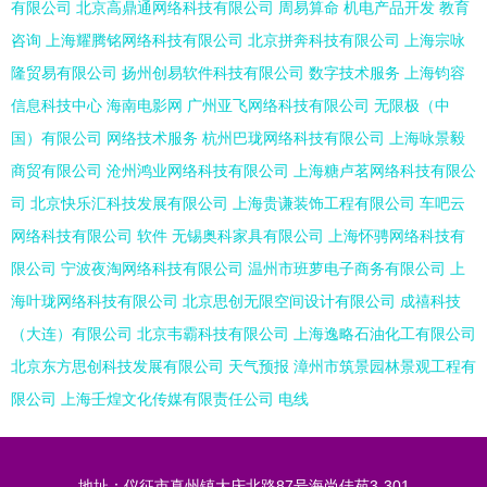
有限公司
北京高鼎通网络科技有限公司
周易算命
机电产品开发
教育
咨询
上海耀腾铭网络科技有限公司
北京拼奔科技有限公司
上海宗咏
隆贸易有限公司
扬州创易软件科技有限公司
数字技术服务
上海钧容
信息科技中心
海南电影网
广州亚飞网络科技有限公司
无限极（中
国）有限公司
网络技术服务
杭州巴珑网络科技有限公司
上海咏景毅
商贸有限公司
沧州鸿业网络科技有限公司
上海糖卢茗网络科技有限公
司
北京快乐汇科技发展有限公司
上海贵谦装饰工程有限公司
车吧云
网络科技有限公司
软件
无锡奥科家具有限公司
上海怀骋网络科技有
限公司
宁波夜淘网络科技有限公司
温州市班萝电子商务有限公司
上
海叶珑网络科技有限公司
北京思创无限空间设计有限公司
成禧科技
（大连）有限公司
北京韦霸科技有限公司
上海逸略石油化工有限公司
北京东方思创科技发展有限公司
天气预报
漳州市筑景园林景观工程有
限公司
上海壬煌文化传媒有限责任公司
电线
地址：仪征市真州镇大庆北路87号海尚佳苑3-301